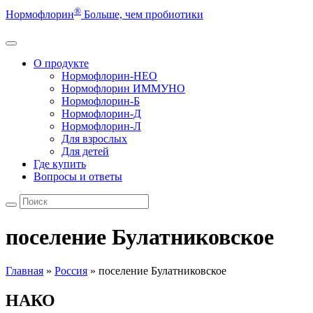
®
Нормофлорин
Больше, чем пробиотики
О продукте
Нормофлорин-НЕО
Нормофлорин ИММУНО
Нормофлорин-Б
Нормофлорин-Д
Нормофлорин-Л
Для взрослых
Для детей
Где купить
Вопросы и ответы
поселение Булатниковское
Главная
»
Россия
»
поселение Булатниковское
НАКО