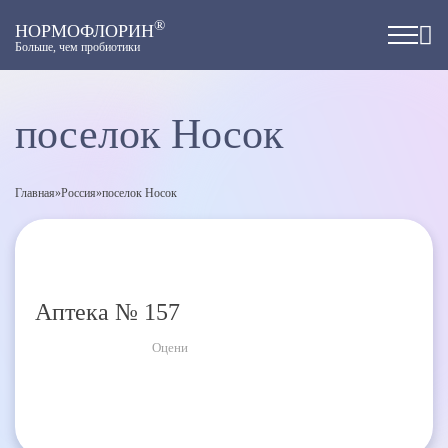
®
НОРМОФЛОРИН
Больше, чем пробиотики
поселок Носок
Главная
»
Россия
»
поселок Носок
Аптека № 157
Оцени