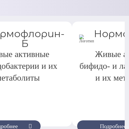
рмофлорин-
Нормо
Б
ые активные
Живые а
обактерии и их
бифидо- и ла
метаболиты
и их мет
дробнее
Подробнее