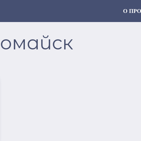
О ПР
вомайск