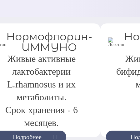
Нормофлорин-
Но
ИММУНО
Живые активные
Жив
лактобактерии
бифид
L.rhamnosus и их
метаболиты.
Срок хранения - 6
месяцев.
Подробнее
По