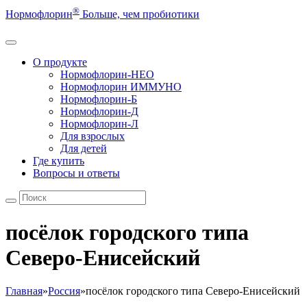
®
Нормофлорин
Больше, чем пробиотики
О продукте
Нормофлорин-НЕО
Нормофлорин ИММУНО
Нормофлорин-Б
Нормофлорин-Д
Нормофлорин-Л
Для взрослых
Для детей
Где купить
Вопросы и ответы
посёлок городского типа
Северо-Енисейский
Главная
»
Россия
»
посёлок городского типа Северо-Енисейский