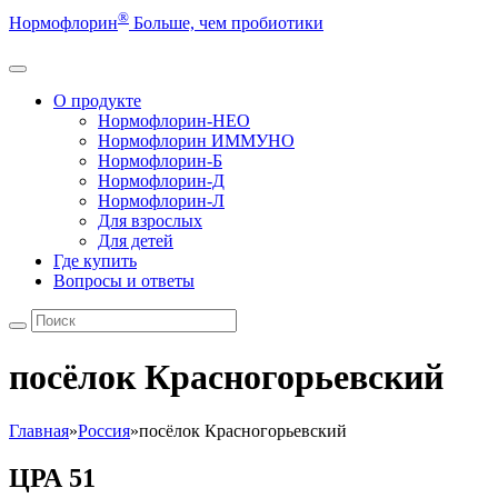
®
Нормофлорин
Больше, чем пробиотики
О продукте
Нормофлорин-НЕО
Нормофлорин ИММУНО
Нормофлорин-Б
Нормофлорин-Д
Нормофлорин-Л
Для взрослых
Для детей
Где купить
Вопросы и ответы
посёлок Красногорьевский
Главная
»
Россия
»
посёлок Красногорьевский
ЦРА 51