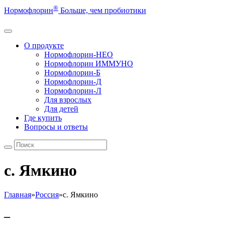
®
Нормофлорин
Больше, чем пробиотики
О продукте
Нормофлорин-НЕО
Нормофлорин ИММУНО
Нормофлорин-Б
Нормофлорин-Д
Нормофлорин-Л
Для взрослых
Для детей
Где купить
Вопросы и ответы
с. Ямкино
Главная
»
Россия
»
с. Ямкино
–