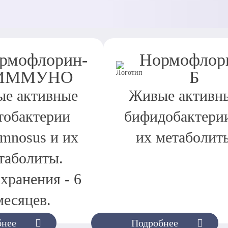
рмофлорин-
Нормофлор
ИММУНО
Б
е активные
Живые активн
тобактерии
бифидобактери
amnosus и их
их метаболит
таболиты.
хранения - 6
месяцев.
бнее
Подробнее