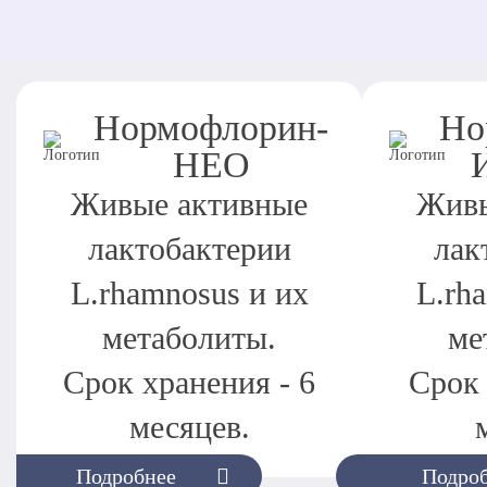
Нормофлорин-
Но
НЕО
Живые активные
Живы
лактобактерии
лак
L.rhamnosus и их
L.rh
метаболиты.
ме
Срок хранения - 6
Срок 
месяцев.
Подробнее
Подро