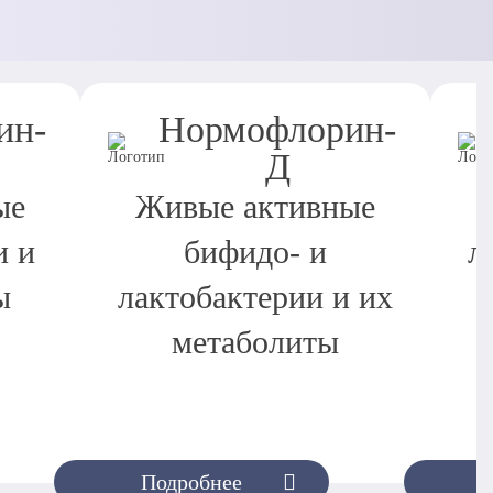
ин-
Нормофлорин-
Д
ые
Живые активные
и и
бифидо- и
л
ы
лактобактерии и их
метаболиты
Подробнее