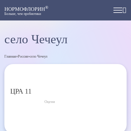
®
НОРМОФЛОРИН
Больше, чем пробиотики
село Чечеул
Главная
»
Россия
»
село Чечеул
ЦРА 11
Оцени