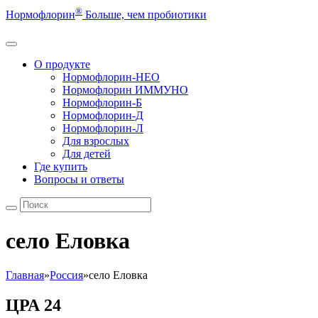
®
Нормофлорин
Больше, чем пробиотики
О продукте
Нормофлорин-НЕО
Нормофлорин ИММУНО
Нормофлорин-Б
Нормофлорин-Д
Нормофлорин-Л
Для взрослых
Для детей
Где купить
Вопросы и ответы
село Еловка
Главная
»
Россия
»
село Еловка
ЦРА 24