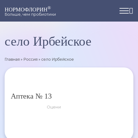
®
НОРМОФЛОРИН
Больше, чем пробиотики
село Ирбейское
Главная
»
Россия
»
село Ирбейское
Аптека № 13
Оцени