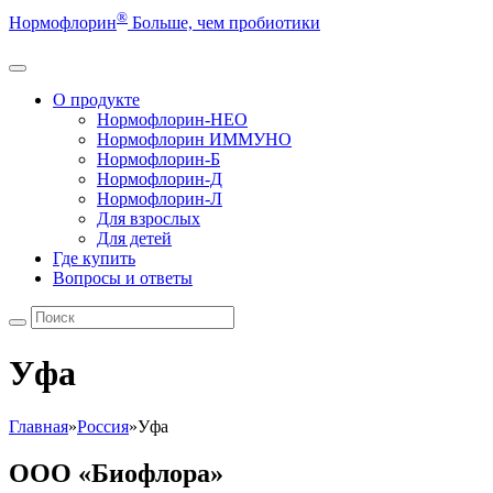
®
Нормофлорин
Больше, чем пробиотики
О продукте
Нормофлорин-НЕО
Нормофлорин ИММУНО
Нормофлорин-Б
Нормофлорин-Д
Нормофлорин-Л
Для взрослых
Для детей
Где купить
Вопросы и ответы
Уфа
Главная
»
Россия
»
Уфа
ООО «Биофлора»