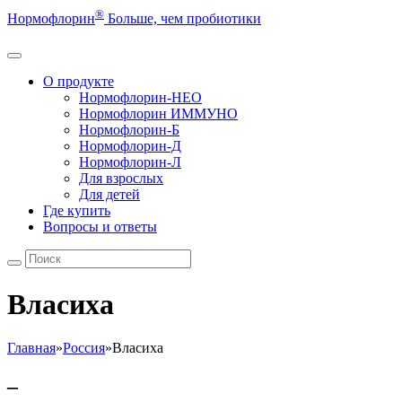
®
Нормофлорин
Больше, чем пробиотики
О продукте
Нормофлорин-НЕО
Нормофлорин ИММУНО
Нормофлорин-Б
Нормофлорин-Д
Нормофлорин-Л
Для взрослых
Для детей
Где купить
Вопросы и ответы
Власиха
Главная
»
Россия
»
Власиха
–