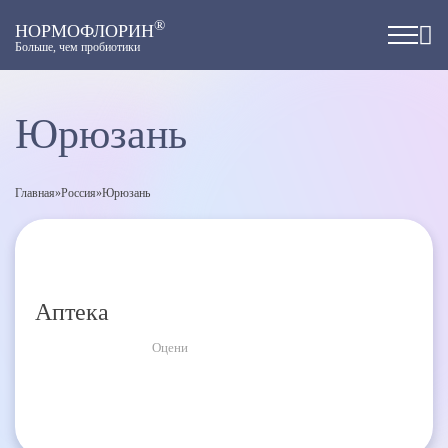
®
НОРМОФЛОРИН
Больше, чем пробиотики
Юрюзань
Главная
»
Россия
»
Юрюзань
Аптека
Оцени