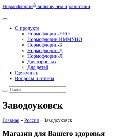
®
Нормофлорин
Больше, чем пробиотики
О продукте
Нормофлорин-НЕО
Нормофлорин ИММУНО
Нормофлорин-Б
Нормофлорин-Д
Нормофлорин-Л
Для взрослых
Для детей
Где купить
Вопросы и ответы
Заводоуковск
Главная
»
Россия
»
Заводоуковск
Магазин для Вашего здоровья