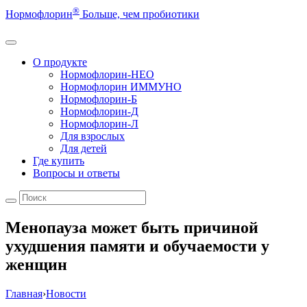
®
Нормофлорин
Больше, чем пробиотики
О продукте
Нормофлорин-НЕО
Нормофлорин ИММУНО
Нормофлорин-Б
Нормофлорин-Д
Нормофлорин-Л
Для взрослых
Для детей
Где купить
Вопросы и ответы
Менопауза может быть причиной
ухудшения памяти и обучаемости у
женщин
Главная
›
Новости