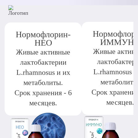
Нормофлор
Нормофлорин-
ИММУН
НЕО
Живые актив
Живые активные
лактобактер
лактобактерии
L.rhamnosus и
L.rhamnosus и их
метаболиты
метаболиты.
Срок хранения
Срок хранения - 6
месяцев.
месяцев.