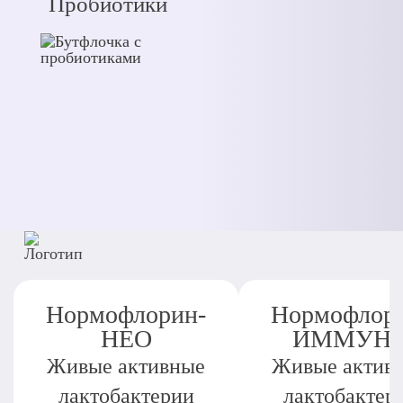
Пробиотики
Нормофлорин-
Нормофлор
НЕО
ИММУН
Живые активные
Живые актив
лактобактерии
лактобактер