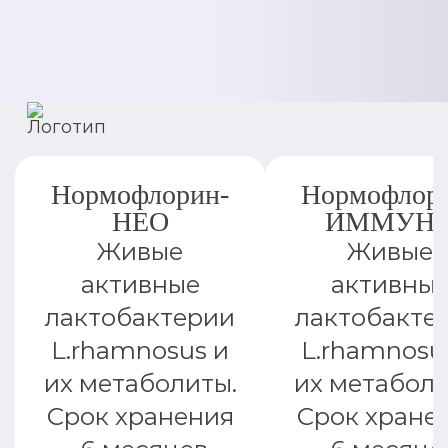
Нормофлорин-
Нормофлор
НЕО
ИММУН
Живые
Живые
активные
активны
лактобактерии
лактобакте
L.rhamnosus и
L.rhamnosu
их метаболиты.
их метаболи
Срок хранения
Срок хране