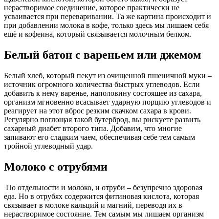
нерастворимое соединение, которое практически не
усваивается при переваривании. Та же картина происходит и
при добавлении молока в кофе, только здесь мы лишаем себя
ещё и кофеина, который связывается молочным белком.
Белый батон с вареньем или джемом
Белый хлеб, который пекут из очищенной пшеничной муки –
источник огромного количества быстрых углеводов. Если
добавить к нему варенье, наполовину состоящее из сахара,
организм мгновенно всасывает ударную порцию углеводов и
реагирует на этот вброс резким скачком сахара в крови.
Регулярно поглощая такой бутерброд, вы рискуете развить
сахарный диабет второго типа. Добавим, что многие
запивают его сладким чаем, обеспечивая себе тем самым
тройной углеводный удар.
Молоко с отрубями
По отдельности и молоко, и отруби – безупречно здоровая
еда. Но в отрубях содержится фитиновая кислота, которая
связывает в молоке кальций и магний, переводя их в
нерастворимое состояние. Тем самым мы лишаем организм