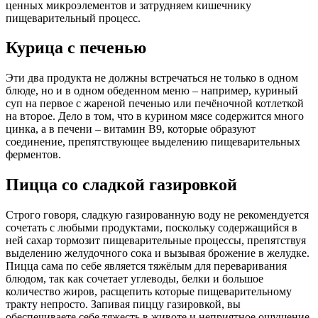
ценных микроэлементов и затрудняем кишечнику
пищеварительный процесс.
Курица с печенью
Эти два продукта не должны встречаться не только в одном
блюде, но и в одном обеденном меню – например, куриный
суп на первое с жареной печенью или печёночной котлеткой
на второе. Дело в том, что в курином мясе содержится много
цинка, а в печени – витамин В9, которые образуют
соединение, препятствующее выделению пищеварительных
ферментов.
Пицца со сладкой газировкой
Строго говоря, сладкую газированную воду не рекомендуется
сочетать с любыми продуктами, поскольку содержащийся в
ней сахар тормозит пищеварительные процессы, препятствуя
выделению желудочного сока и вызывая брожение в желудке.
Пицца сама по себе является тяжёлым для переваривания
блюдом, так как сочетает углеводы, белки и большое
количество жиров, расщепить которые пищеварительному
тракту непросто. Запивая пиццу газировкой, вы
обеспечиваете себе тяжесть в животе и неприятное ощущение