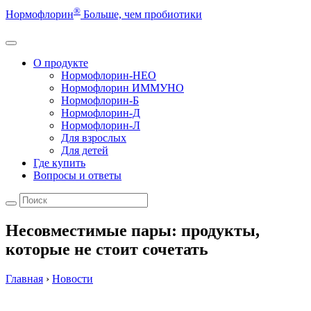
®
Нормофлорин
Больше, чем пробиотики
О продукте
Нормофлорин-НЕО
Нормофлорин ИММУНО
Нормофлорин-Б
Нормофлорин-Д
Нормофлорин-Л
Для взрослых
Для детей
Где купить
Вопросы и ответы
Несовместимые пары: продукты,
которые не стоит сочетать
Главная
›
Новости