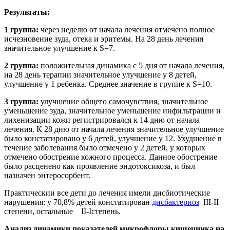
Результаты:
1 группа:
через неделю от начала лечения отмечено полное
исчезновение зуда, отека и эритемы. На 28 день лечения
значительное улучшение к S=7.
2 группа:
положительная динамика с 5 дня от начала лечения,
на 28 день терапии значительное улучшение у 8 детей,
улучшение у 1 ребенка. Среднее значение в группе к S=10.
3 группа:
улучшение общего самочувствия, значительное
уменьшение зуда, значительное уменьшение инфильтрации и
лихенизации кожи регистрировался к 14 дню от начала
лечения. К 28 дню от начала лечения значительное улучшение
было констатировано у 6 детей, улучшение у 12. Ухудшение в
течение заболевания было отмечено у 2 детей, у которых
отмечено обострение кожного процесса. Данное обострение
было расценено как проявление эндотоксикоза, и был
назначен энтеросорбент.
Практическии все дети до лечения имели дисбиотические
нарушения: у 70,8% детей констатирован
дисбактериоз
III-II
степени, остальные II-Iстепень.
Анализ динамики показателей микрофлоры кишечника на