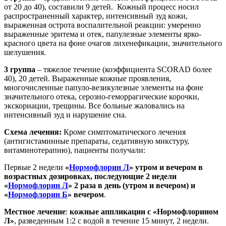
от 20 до 40), составили 9 детей. Кожный процесс носил
распространенный характер, интенсивный зуд кожи,
выраженная острота воспалительной реакции: умеренно
выраженные эритема и отек, папулезные элементы ярко-
красного цвета на фоне очагов лихенефикации, значительного
шелушения.
3 группа
– тяжелое течение (коэффициента SCORAD более
40), 20 детей. Выраженные кожные проявления,
многочисленные папуло-везикулезные элементы на фоне
значительного отека, серозно-геморрагические корочки,
экскориации, трещины. Все больные жаловались на
интенсивный зуд и нарушение сна.
Схема лечения:
Кроме симптоматического лечения
(антигистаминные препараты, седативную микстуру,
витаминотерапию), пациенты получали:
Первые 2 недели
«
Нормофлорин Л
» утром и вечером в
возрастных дозировках, последующие 2 недели
«
Нормофлорин Л
» 2 раза в день (утром и вечером) и
«
Нормофлорин Б
» вечером
.
Местное лечение
:
кожные аппликации с «Нормофлорином
Л»
, разведенным 1:2 с водой в течение 15 минут, 2 недели.