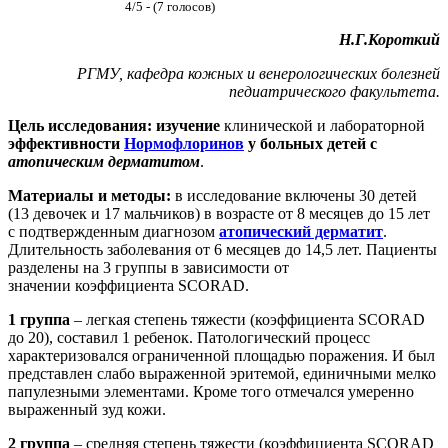
4/5 - (7 голосов)
Н.Г.Короткий
РГМУ, кафедра кожных и венерологических болезней
педиатрического факультета.
Цель исследования: изучение
клинической и лабораторной
эффективности
Нормофлоринов
у больных детей с
атопическим дерматитом
.
Материалы и методы:
в исследование включены 30 детей
(13 девочек и 17 мальчиков) в возрасте от 8 месяцев до 15 лет
с подтвержденным диагнозом
атопический дерматит
.
Длительность заболевания от 6 месяцев до 14,5 лет. Пациенты
разделены на 3 группы в зависимости от
значении коэффициента SCORAD.
1 группа
– легкая степень тяжести (коэффициента SCORAD
до 20), составил 1 ребенок. Патологический процесс
характеризовался ограниченной площадью поражения. И был
представлен слабо выраженной эритемой, единичными мелко
папулезными элементами. Кроме того отмечался умеренно
выраженный зуд кожи.
2 группа
– средняя степень тяжести (коэффициента SCORAD