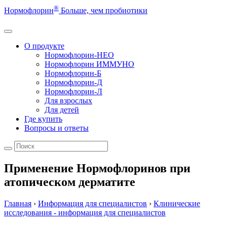
®
Нормофлорин
Больше, чем пробиотики
О продукте
Нормофлорин-НЕО
Нормофлорин ИММУНО
Нормофлорин-Б
Нормофлорин-Д
Нормофлорин-Л
Для взрослых
Для детей
Где купить
Вопросы и ответы
Применение Нормофлоринов при
атопическом дерматите
Главная
›
Информация для специалистов
›
Клинические
исследования - информация для специалистов