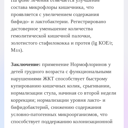
На фоне лечения отмечается улучшение
состава микрофлоры кишечника, что
проявляется с увеличением содержания
бифидо- и лактобактерии. Регистрировано
дастоверное уменьшение количества
гемолитической кишечной палочки,
золотистого стафилококка и протея (lg КОЕ/г,
М±s).
Заключение:
применение Нормофлоринов у
детей грудного возраста c функциональными
нарушениями ЖКТ способствует быстрому
купированию кишечных колик, срыгивании,
нормализации стула, начиная со второй недели
коррекции; нормализации уровня лакто- и
бифидобактерий, снижению содержания
условно-патогенных микроорганизмов, что
способствует поддержанию колонизационной