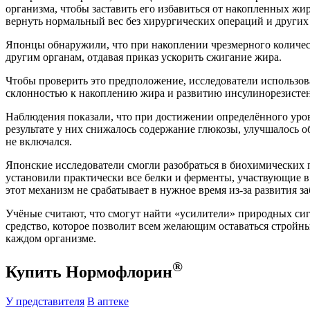
организма, чтобы заставить его избавиться от накопленных 
вернуть нормальный вес без хирургических операций и други
Японцы обнаружили, что при накоплении чрезмерного количест
другим органам, отдавая приказ ускорить сжигание жира.
Чтобы проверить это предположение, исследователи использо
склонностью к накоплению жира и развитию инсулинорезистент
Наблюдения показали, что при достижении определённого уро
результате у них снижалось содержание глюкозы, улучшалось о
не включался.
Японские исследователи смогли разобраться в биохимических п
установили практически все белки и ферменты, участвующие в 
этот механизм не срабатывает в нужное время из-за развития 
Учёные считают, что смогут найти «усилители» природных сиг
средство, которое позволит всем желающим оставаться стройн
каждом организме.
®
Купить Нормофлорин
У представителя
В аптеке