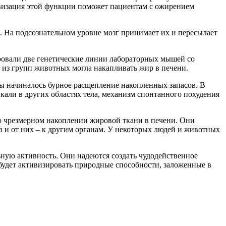
ивизация этой функции поможет пациентам с ожирением
 На подсознательном уровне мозг принимает их и пересылает
ровали две генетические линии лабораторных мышей со
 из групп животных могла накапливать жир в печени.
 начиналось бурное расщепление накопленных запасов. В
кали в других областях тела, механизм спонтанного похудения
 о чрезмерном накоплении жировой ткани в печени. Они
а и от них – к другим органам. У некоторых людей и животных
ьную активность. Они надеются создать чудодейственное
 будет активизировать природные способности, заложенные в