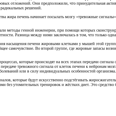
жировых отложений. Они предположили, что принудительная акт
х радикальных решений.
ва жира печень начинает посылать мозгу «тревожные сигналы».
вали методы генной инженерии, при помощи которых сконструи
ности. Разница между ними заключалась в том, что только одна
вня насыщения печени жировыми клетками у мышей этой группы
бщее самочувствие. Во второй группе, где жировые запасы возни
роцессах, которые происходят на всех этапах передачи сигнала
передаче тревожного сигнала от клеток печени к нейронам мозг
заболеваний или в силу индивидуальных особенностей организма.
налов, которые будут искусственно подстёгивать жиросжигател
ыми без утомительных тренировок и жёстких диет. Это средство