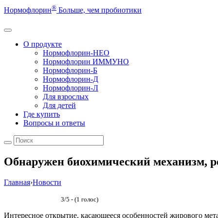
®
Нормофлорин
Больше, чем пробиотики
О продукте
Нормофлорин-НЕО
Нормофлорин ИММУНО
Нормофлорин-Б
Нормофлорин-Д
Нормофлорин-Л
Для взрослых
Для детей
Где купить
Вопросы и ответы
Обнаружен биохимический механизм, р
Главная
›
Новости
3/5 - (1 голос)
Интересное открытие, касающееся особенностей жирового мета