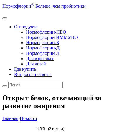
®
Нормофлорин
Больше, чем пробиотики
О продукте
Нормофлорин-НЕО
Нормофлорин ИММУНО
Нормофлорин-Б
Нормофлорин-Д
Нормофлорин-Л
Для взрослых
Для детей
Где купить
Вопросы и ответы
Открыт белок, отвечающий за
развитие ожирения
Главная
›
Новости
4.5/5 - (2 голоса)