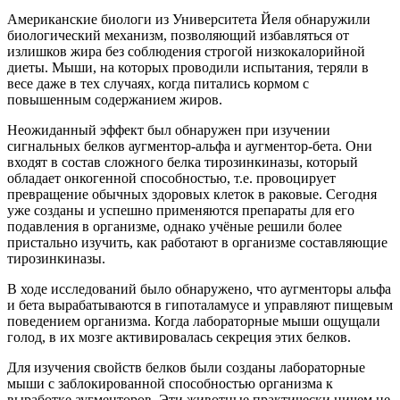
Американские биологи из Университета Йеля обнаружили
биологический механизм, позволяющий избавляться от
излишков жира без соблюдения строгой низкокалорийной
диеты. Мыши, на которых проводили испытания, теряли в
весе даже в тех случаях, когда питались кормом с
повышенным содержанием жиров.
Неожиданный эффект был обнаружен при изучении
сигнальных белков аугментор-альфа и аугментор-бета. Они
входят в состав сложного белка тирозинкиназы, который
обладает онкогенной способностью, т.е. провоцирует
превращение обычных здоровых клеток в раковые. Сегодня
уже созданы и успешно применяются препараты для его
подавления в организме, однако учёные решили более
пристально изучить, как работают в организме составляющие
тирозинкиназы.
В ходе исследований было обнаружено, что аугменторы альфа
и бета вырабатываются в гипоталамусе и управляют пищевым
поведением организма. Когда лабораторные мыши ощущали
голод, в их мозге активировалась секреция этих белков.
Для изучения свойств белков были созданы лабораторные
мыши с заблокированной способностью организма к
выработке аугменторов. Эти животные практически ничем не