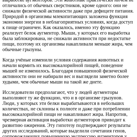
отличались от обычных сверстников, кроме одного: они не
снижали физической активности даже при дефиците питания.
Природой в организмы млекопитающих заложена функция
экономии энергии в неблагоприятных условиях, когда доступ
к пище ограничен. Как оказалось, именно эту функцию
реализует белок аугментор. Мыши, у которых его выработка
была заблокирована, не снижали активности при недостатке
пищи, поэтому их организмы накапливали меньше жира, чем
обычные грызуны.
Когда учёные изменили условия содержания животных и
начали кормить их высококалорийной пищей, поведение
мышей не изменилось. Благодаря повышенной физической
активности они не набирали вес и выглядели заметно более
худыми, чем обычные мыши на такой же диете.
Исследователи предполагают, что у людей аугменторы
выполняют ту же функцию, что и в организме грызунов.
Люди, у которых эти белки вырабатываются в небольших
количествах, не склонны к полноте и даже при потреблении
высококалорийной пищи не накапливают жира. Напротив,
чрезмерная активация выработки аугменторов приводит к
развитию ожирения. Эту гипотезу подтверждают результаты
других исследований, которые выделили сочетания генов,
сопровождающих повышенную экспрессию аугменторов у