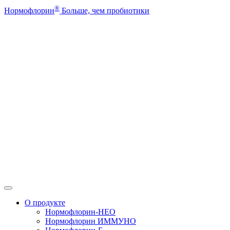
®
Нормофлорин
Больше, чем пробиотики
О продукте
Нормофлорин-НЕО
Нормофлорин ИММУНО