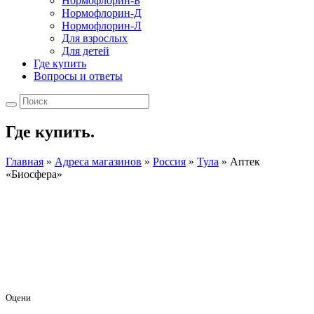
Нормофлорин-Б
Нормофлорин-Д
Нормофлорин-Л
Для взрослых
Для детей
Где купить
Вопросы и ответы
Где купить.
Главная
»
Адреса магазинов
»
Россия
»
Тула
»
Аптек
«Биосфера»
Оцени