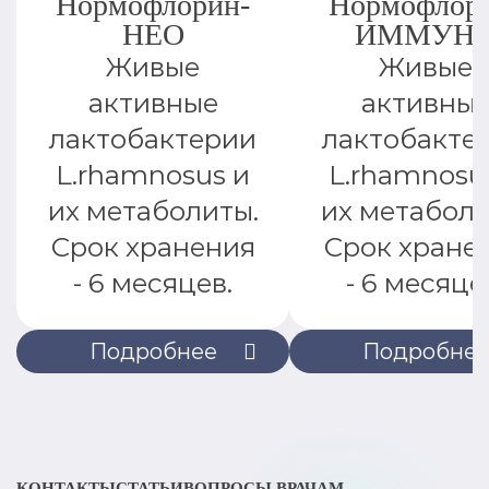
Нормофлорин-
Нормофлор
НЕО
ИММУН
Живые
Живые
активные
активны
лактобактерии
лактобакте
L.rhamnosus и
L.rhamnosu
их метаболиты.
их метаболи
Срок хранения
Срок хране
- 6 месяцев.
- 6 месяце
Подробнее
Подробне
КОНТАКТЫ
СТАТЬИ
ВОПРОСЫ ВРАЧАМ