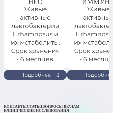
НЕО
ИММУН
Живые
Живые
активные
активны
лактобактерии
лактобакте
L.rhamnosus и
L.rhamnosu
их метаболиты.
их метаболи
Срок хранения
Срок хране
- 6 месяцев.
- 6 месяце
Подробнее
Подробне
КОНТАКТЫ
СТАТЬИ
ВОПРОСЫ ВРАЧАМ
КЛИНИЧЕСКИЕ ИССЛЕДОВАНИЯ