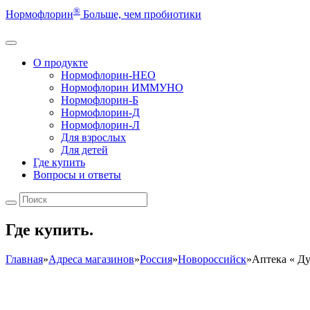
®
Нормофлорин
Больше, чем пробиотики
О продукте
Нормофлорин-НЕО
Нормофлорин ИММУНО
Нормофлорин-Б
Нормофлорин-Д
Нормофлорин-Л
Для взрослых
Для детей
Где купить
Вопросы и ответы
Где купить.
Главная
»
Адреса магазинов
»
Россия
»
Новороссийск
»
Аптека « Д