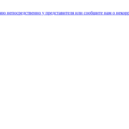
цию непосредственно у представителя или сообщите нам о неко