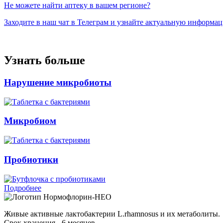
Не можете найти аптеку в вашем регионе?
Заходите в наш чат в Телеграм и узнайте актуальную информа
Узнать больше
Нарушение микробиоты
Микробиом
Пробиотики
Подробнее
Нормофлорин-НЕО
Живые активные лактобактерии L.rhamnosus и их метаболиты.
Срок хранения - 6 месяцев.