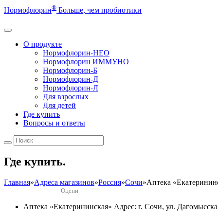
®
Нормофлорин
Больше, чем пробиотики
О продукте
Нормофлорин-НЕО
Нормофлорин ИММУНО
Нормофлорин-Б
Нормофлорин-Д
Нормофлорин-Л
Для взрослых
Для детей
Где купить
Вопросы и ответы
Где купить.
Главная
»
Адреса магазинов
»
Россия
»
Сочи
»
Аптека «Екатеринин
Оцени
Аптека «Екатерининская»
Адрес: г. Сочи, ул. Дагомысск