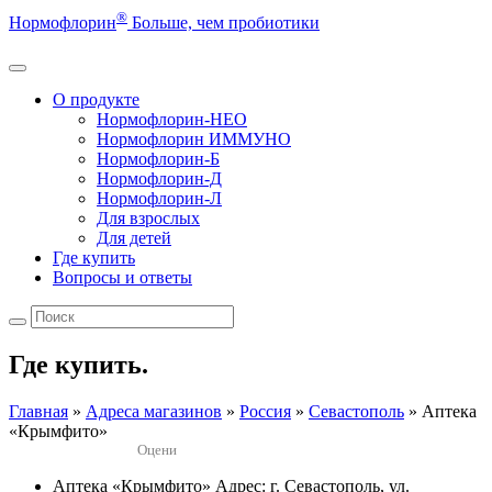
®
Нормофлорин
Больше, чем пробиотики
О продукте
Нормофлорин-НЕО
Нормофлорин ИММУНО
Нормофлорин-Б
Нормофлорин-Д
Нормофлорин-Л
Для взрослых
Для детей
Где купить
Вопросы и ответы
Где купить.
Главная
»
Адреса магазинов
»
Россия
»
Севастополь
»
Аптека
«Крымфито»
Оцени
Аптека «Крымфито»
Адрес: г. Севастополь, ул.