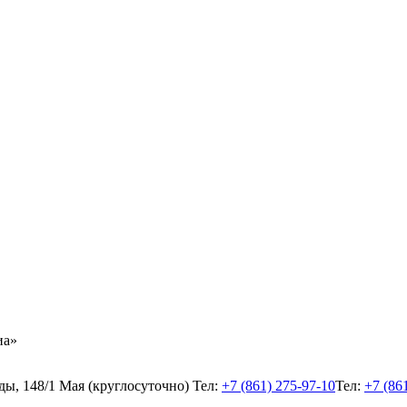
иа»
еды, 148/1 Мая (круглосуточно)
Тел:
+7 (861) 275-97-10
Тел:
+7 (86