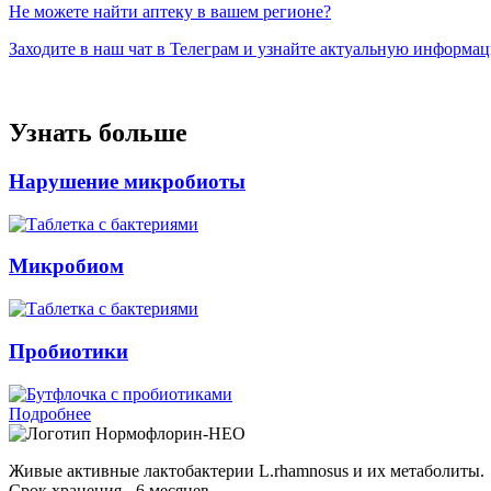
Не можете найти аптеку в вашем регионе?
Заходите в наш чат в Телеграм и узнайте актуальную информа
Узнать больше
Нарушение микробиоты
Микробиом
Пробиотики
Подробнее
Нормофлорин-НЕО
Живые активные лактобактерии L.rhamnosus и их метаболиты.
Срок хранения - 6 месяцев.