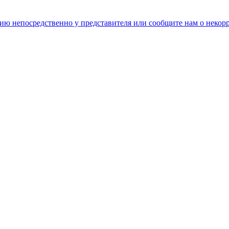
цию непосредственно у представителя или сообщите нам о неко