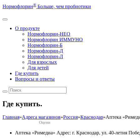
®
Нормофлорин
Больше, чем пробиотики
О продукте
Нормофлорин-НЕО
Нормофлорин ИММУНО
Нормофлорин-Б
Нормофлорин-Д
Нормофлорин-Л
Для взрослых
Для детей
Где купить
Вопросы и ответы
Где купить.
Главная
»
Адреса магазинов
»
Россия
»
Краснодар
»
Аптека «Римед
Оцени
Аптека «Римедиа»
Адрес: г. Краснодар, ул. 40-летия Поб