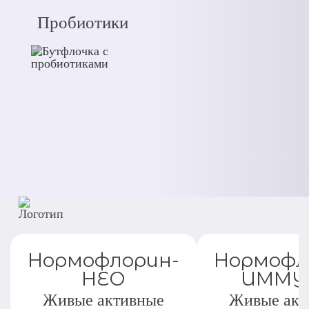
Пробиотики
Нормофлорин-
Нормофл
НЕО
ИММУ
Живые активные
Живые акт