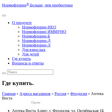
®
Нормофлорин
Больше, чем пробиотики
О продукте
Нормофлорин-НЕО
Нормофлорин ИММУНО
Нормофлорин-Б
Нормофлорин-Д
Нормофлорин-Л
Для взрослых
Для детей
Где купить
Вопросы и ответы
Где купить.
Главная
»
Адреса магазинов
»
Россия
»
Феодосия
»
Аптека
Виста
Оцени
Аптека Виста
Адрес: г. Феодосия, ул. Октябрьская 1Б