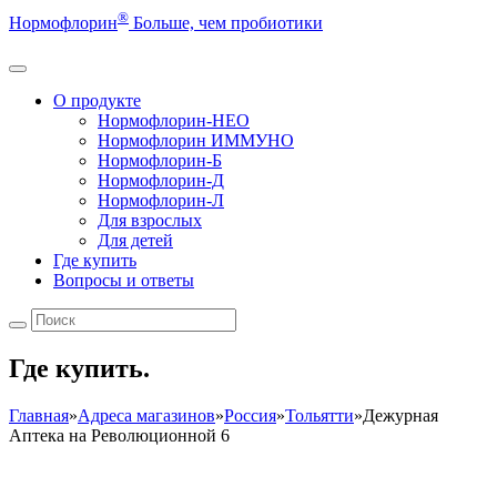
®
Нормофлорин
Больше, чем пробиотики
О продукте
Нормофлорин-НЕО
Нормофлорин ИММУНО
Нормофлорин-Б
Нормофлорин-Д
Нормофлорин-Л
Для взрослых
Для детей
Где купить
Вопросы и ответы
Где купить.
Главная
»
Адреса магазинов
»
Россия
»
Тольятти
»
Дежурная
Аптека на Революционной 6