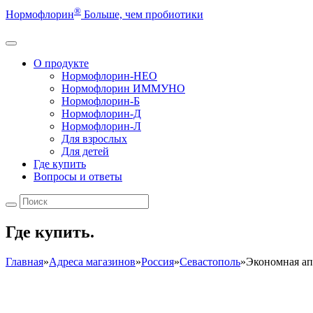
®
Нормофлорин
Больше, чем пробиотики
О продукте
Нормофлорин-НЕО
Нормофлорин ИММУНО
Нормофлорин-Б
Нормофлорин-Д
Нормофлорин-Л
Для взрослых
Для детей
Где купить
Вопросы и ответы
Где купить.
Главная
»
Адреса магазинов
»
Россия
»
Севастополь
»
Экономная ап