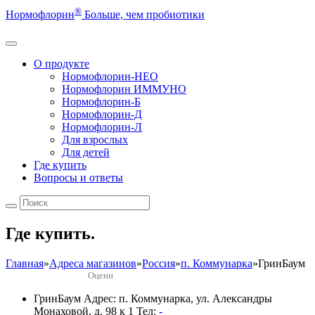
®
Нормофлорин
Больше, чем пробиотики
О продукте
Нормофлорин-НЕО
Нормофлорин ИММУНО
Нормофлорин-Б
Нормофлорин-Д
Нормофлорин-Л
Для взрослых
Для детей
Где купить
Вопросы и ответы
Где купить.
Главная
»
Адреса магазинов
»
Россия
»
п. Коммунарка
»
ГринБаум
Оцени
ГринБаум
Адрес: п. Коммунарка, ул. Александры
Монаховой, д. 98 к 1
Тел:
-