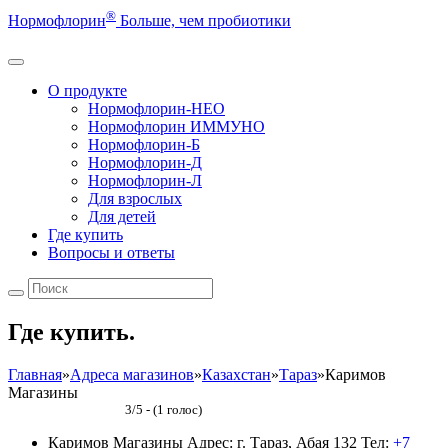
®
Нормофлорин
Больше, чем пробиотики
О продукте
Нормофлорин-НЕО
Нормофлорин ИММУНО
Нормофлорин-Б
Нормофлорин-Д
Нормофлорин-Л
Для взрослых
Для детей
Где купить
Вопросы и ответы
Где купить.
Главная
»
Адреса магазинов
»
Казахстан
»
Тараз
»
Каримов
Магазины
3/5 - (1 голос)
Каримов Магазины
Адрес: г. Тараз, Абая 132
Тел:
+7