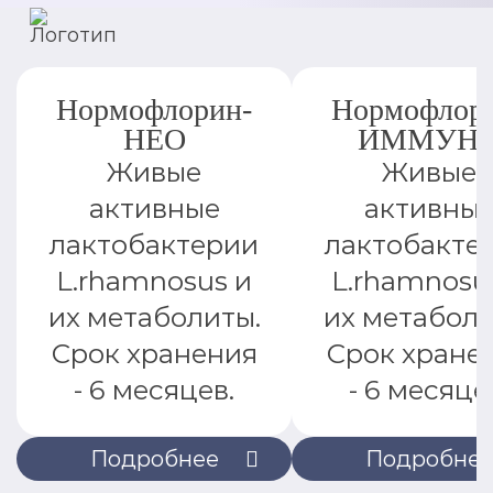
Нормофлорин-
Нормофлор
НЕО
ИММУН
Живые
Живые
активные
активны
лактобактерии
лактобакте
L.rhamnosus и
L.rhamnosu
их метаболиты.
их метаболи
Срок хранения
Срок хране
- 6 месяцев.
- 6 месяце
Подробнее
Подробне