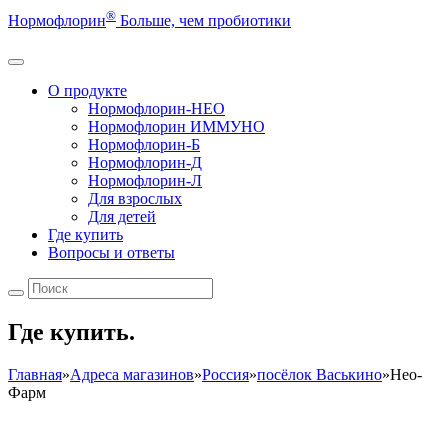
®
Нормофлорин
Больше, чем пробиотики
О продукте
Нормофлорин-НЕО
Нормофлорин ИММУНО
Нормофлорин-Б
Нормофлорин-Д
Нормофлорин-Л
Для взрослых
Для детей
Где купить
Вопросы и ответы
Где купить.
Главная
»
Адреса магазинов
»
Россия
»
посёлок Васькино
»
Нео-
Фарм