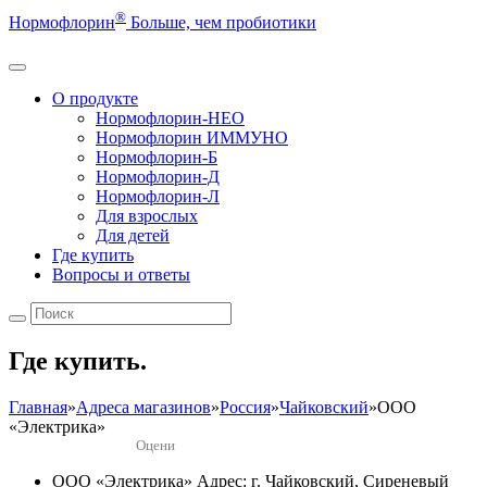
®
Нормофлорин
Больше, чем пробиотики
О продукте
Нормофлорин-НЕО
Нормофлорин ИММУНО
Нормофлорин-Б
Нормофлорин-Д
Нормофлорин-Л
Для взрослых
Для детей
Где купить
Вопросы и ответы
Где купить.
Главная
»
Адреса магазинов
»
Россия
»
Чайковский
»
ООО
«Электрика»
Оцени
ООО «Электрика»
Адрес: г. Чайковский, Сиреневый