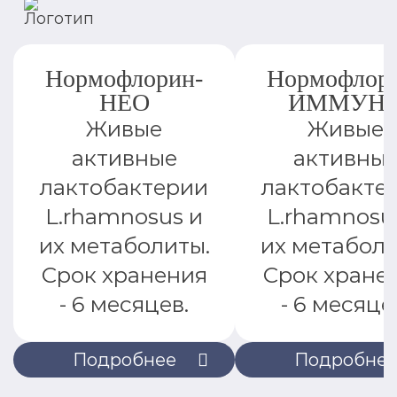
Нормофлорин-
Нормофлор
НЕО
ИММУН
Живые
Живые
активные
активны
лактобактерии
лактобакте
L.rhamnosus и
L.rhamnosu
их метаболиты.
их метаболи
Срок хранения
Срок хране
- 6 месяцев.
- 6 месяце
Подробнее
Подробне