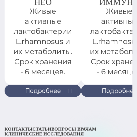
НЕО
ИММУН
Живые
Живые
активные
активны
лактобактерии
лактобакте
L.rhamnosus и
L.rhamnosu
их метаболиты.
их метаболи
Срок хранения
Срок хране
- 6 месяцев.
- 6 месяце
Подробнее
Подробне
КОНТАКТЫ
СТАТЬИ
ВОПРОСЫ ВРАЧАМ
КЛИНИЧЕСКИЕ ИССЛЕДОВАНИЯ