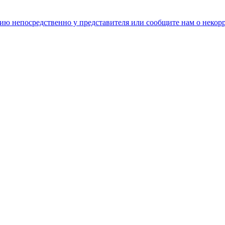
цию непосредственно у представителя или сообщите нам о неко