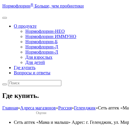
®
Нормофлорин
Больше, чем пробиотики
О продукте
Нормофлорин-НЕО
Нормофлорин ИММУНО
Нормофлорин-Б
Нормофлорин-Д
Нормофлорин-Л
Для взрослых
Для детей
Где купить
Вопросы и ответы
Где купить.
Главная
»
Адреса магазинов
»
Россия
»
Геленджик
»
Сеть аптек «М
Оцени
Сеть аптек «Мама и малыш»
Адрес: г. Геленджик, ул. Мир