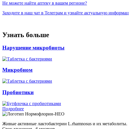
Не можете найти аптеку в вашем регионе?
Заходите в наш чат в Телеграм и узнайте актуальную информа
Узнать больше
Нарушение микробиоты
Микробиом
Пробиотики
Подробнее
Нормофлорин-НЕО
Живые активные лактобактерии L.rhamnosus и их метаболиты.
Срок хранения - 6 месяцев.