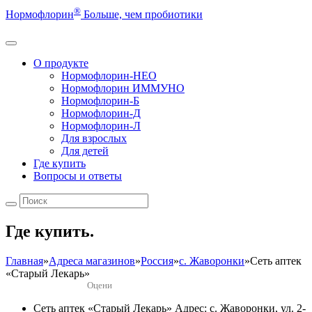
®
Нормофлорин
Больше, чем пробиотики
О продукте
Нормофлорин-НЕО
Нормофлорин ИММУНО
Нормофлорин-Б
Нормофлорин-Д
Нормофлорин-Л
Для взрослых
Для детей
Где купить
Вопросы и ответы
Где купить.
Главная
»
Адреса магазинов
»
Россия
»
с. Жаворонки
»
Сеть аптек
«Старый Лекарь»
Оцени
Сеть аптек «Старый Лекарь»
Адрес: с. Жаворонки, ул. 2-