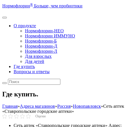
®
Нормофлорин
Больше, чем пробиотики
О продукте
Нормофлорин-НЕО
Нормофлорин ИММУНО
Нормофлорин-Б
Нормофлорин-Д
Нормофлорин-Л
Для взрослых
Для детей
Где купить
Вопросы и ответы
Где купить.
Главная
»
Адреса магазинов
»
Россия
»
Новопавловск
»
Сеть аптек
«Ставропольские городские аптеки»
Оцени
Сеть аптек «Ставропольские городские аптеки»
Адрес: