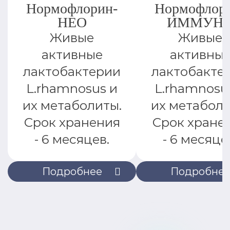
Нормофлорин-
Нормофлор
НЕО
ИММУН
Живые
Живые
активные
активны
лактобактерии
лактобакте
L.rhamnosus и
L.rhamnosu
их метаболиты.
их метаболи
Срок хранения
Срок хране
- 6 месяцев.
- 6 месяце
Подробнее
Подробне