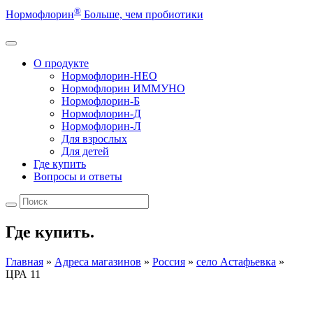
®
Нормофлорин
Больше, чем пробиотики
О продукте
Нормофлорин-НЕО
Нормофлорин ИММУНО
Нормофлорин-Б
Нормофлорин-Д
Нормофлорин-Л
Для взрослых
Для детей
Где купить
Вопросы и ответы
Где купить.
Главная
»
Адреса магазинов
»
Россия
»
село Астафьевка
»
ЦРА 11