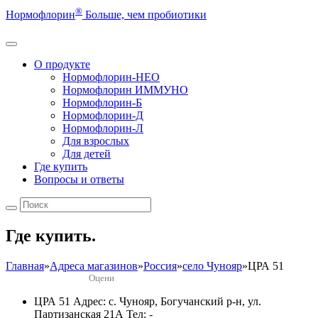
®
Нормофлорин
Больше, чем пробиотики
О продукте
Нормофлорин-НЕО
Нормофлорин ИММУНО
Нормофлорин-Б
Нормофлорин-Д
Нормофлорин-Л
Для взрослых
Для детей
Где купить
Вопросы и ответы
Где купить.
Главная
»
Адреса магазинов
»
Россия
»
село Чунояр
»
ЦРА 51
Оцени
ЦРА 51
Адрес: с. Чунояр, Богучанский р-н, ул.
Партизанская 21А
Тел:
-