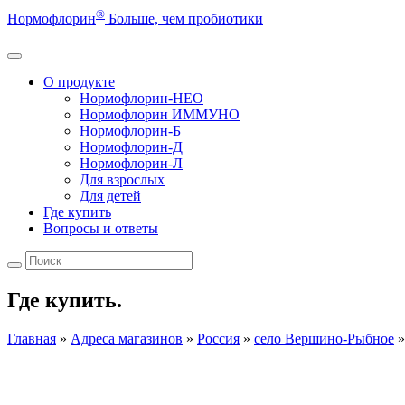
®
Нормофлорин
Больше, чем пробиотики
О продукте
Нормофлорин-НЕО
Нормофлорин ИММУНО
Нормофлорин-Б
Нормофлорин-Д
Нормофлорин-Л
Для взрослых
Для детей
Где купить
Вопросы и ответы
Где купить.
Главная
»
Адреса магазинов
»
Россия
»
село Вершино-Рыбное
»