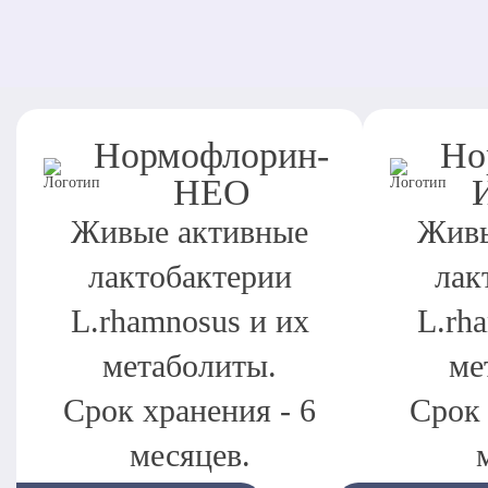
Нормофлорин-
Но
НЕО
Живые активные
Живы
лактобактерии
лак
L.rhamnosus и их
L.rh
метаболиты.
ме
Срок хранения - 6
Срок 
месяцев.