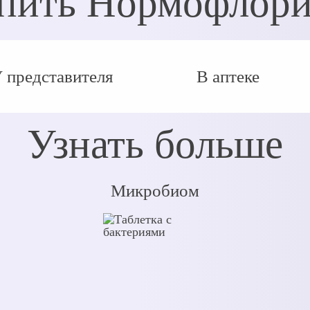
пить Нормофлор
 представителя
В аптеке
Узнать больше
Микробиом