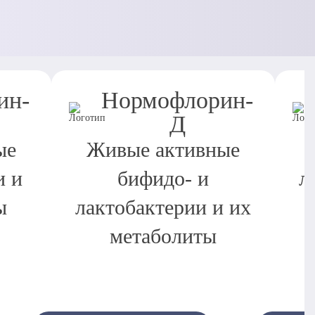
ин-
Нормофлорин-
Д
ые
Живые активные
и и
бифидо- и
л
ы
лактобактерии и их
метаболиты