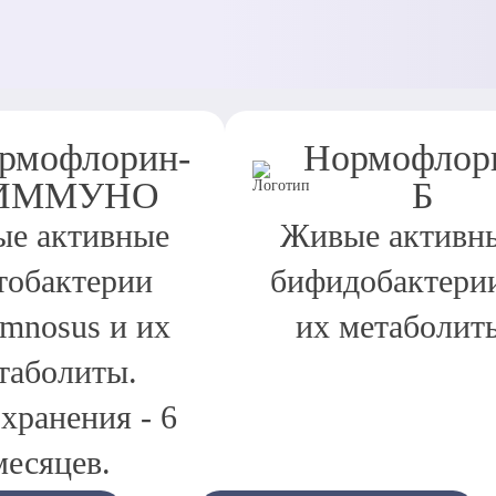
рмофлорин-
Нормофлор
ИММУНО
Б
е активные
Живые активн
тобактерии
бифидобактери
amnosus и их
их метаболит
таболиты.
хранения - 6
месяцев.