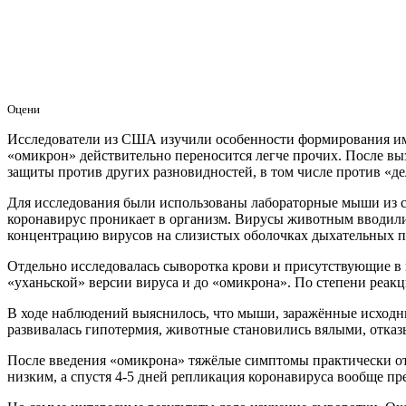
Оцени
Исследователи из США изучили особенности формирования им
«омикрон» действительно переносится легче прочих. После в
защиты против других разновидностей, в том числе против «де
Для исследования были использованы лабораторные мыши из с
коронавирус проникает в организм. Вирусы животным вводили 
концентрацию вирусов на слизистых оболочках дыхательных пу
Отдельно исследовалась сыворотка крови и присутствующие в 
«уханьской» версии вируса и до «омикрона». По степени реак
В ходе наблюдений выяснилось, что мыши, заражённые исходн
развивалась гипотермия, животные становились вялыми, отказ
После введения «омикрона» тяжёлые симптомы практически отс
низким, а спустя 4-5 дней репликация коронавируса вообще пр