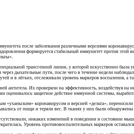
мунитета после заболевания различными версиями коронавиру
ыздоровления формируется стабильный иммунитет против этой в
льты».
пециальной трансгенной линии, у которой искусственно была у
через дыхательные пути, после чего в течение недели наблюдал
тей и в лёгких, отслеживали уровень маркеров воспаления, а т
ней антитела. Их проверяли на эффективность, воздействуя на
ции оценивалось защитное действие иммунной системы, выработ
ым «уханьским» коронавирусом и версией «дельта», переносили
ывались от пищи и теряли вес. В тканях у них были обнаружены
утствовали, никаких изменений в поведении и состоянии мышей
екратилась. Уровень противовоспалительных маркеров оставался 