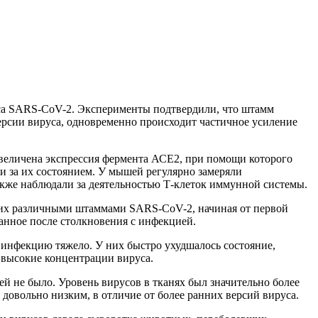
са SARS-CoV-2. Эксперименты подтвердили, что штамм
ерсии вируса, одновременно происходит частичное усиление
величена экспрессия фермента АСЕ2, при помощи которого
и за их состоянием. У мышей регулярно замеряли
акже наблюдали за деятельностью Т-клеток иммунной системы.
 них различными штаммами SARS-CoV-2, начиная от первой
анное после столкновения с инфекцией.
 инфекцию тяжело. У них быстро ухудшалось состояние,
 высокие концентрации вируса.
 не было. Уровень вирусов в тканях был значительно более
довольно низким, в отличие от более ранних версий вируса.