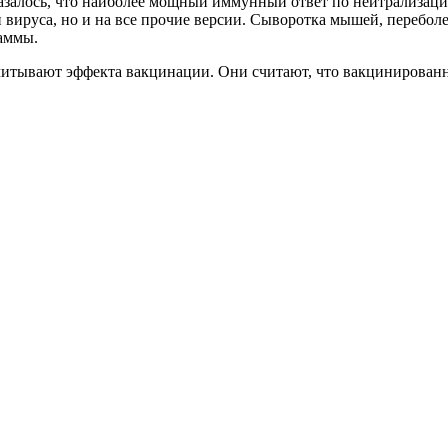
казалось, что наиболее мощный иммунный ответ по нейтрализац
п вируса, но и на все прочие версии. Сыворотка мышей, перебо
таммы.
читывают эффекта вакцинации. Они считают, что вакцинированн