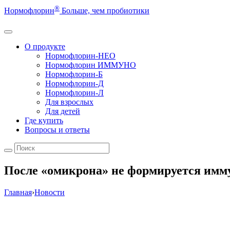
®
Нормофлорин
Больше, чем пробиотики
О продукте
Нормофлорин-НЕО
Нормофлорин ИММУНО
Нормофлорин-Б
Нормофлорин-Д
Нормофлорин-Л
Для взрослых
Для детей
Где купить
Вопросы и ответы
После «омикрона» не формируется имм
Главная
›
Новости